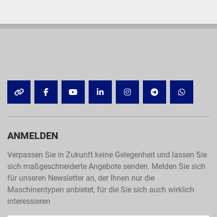
Vorsicherung: max. 125 A
Steuerspannung: 24 V
Spindel
Spindelausführung: Hohlwellenmotor, 
wassergekühlt
Drehzahlbereich: 30–10.000 min⁻¹
Werkzeugaufnahme: SK40
OTHER
FACEBOOK
YOUTUBE
LINKEDIN
INSTAGRAM
TELEGRAM
WHATSA
Antriebsmotor: DME 112 AL-4FGS (Kessler)
Max. Leistung bei 40% ED: 40,0 kW
Max. Leistung bei 100% ED: 26,6 kW
ANMELDEN
Max. Moment bei 40% ED: 191,0 Nm
Max. Moment bei 100% ED: 127,0 Nm
Verpassen Sie in Zukunft keine Gelegenheit und lassen Sie
sich maßgeschneiderte Angebote senden. Melden Sie sich
NC-Rundtisch
für unseren Newsletter an, der Ihnen nur die
Rundtisch: RTA 6S-1500
Maschinentypen anbietet, für die Sie sich auch wirklich
Tischdurchmesser: Ø 1.500 mm
interessieren
Gewicht: 2.700 kg