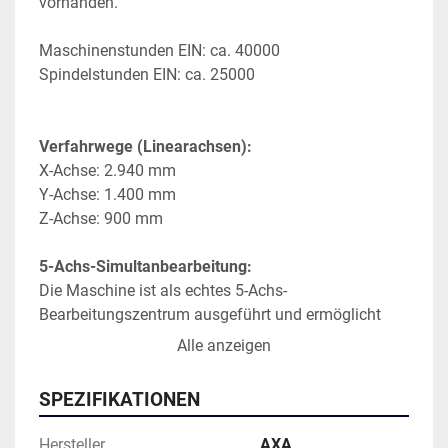
vorhanden.
Maschinenstunden EIN: ca. 40000
Spindelstunden EIN: ca. 25000
Verfahrwege (Linearachsen):
X-Achse: 2.940 mm
Y-Achse: 1.400 mm
Z-Achse: 900 mm
5-Achs-Simultanbearbeitung:
Die Maschine ist als echtes 5-Achs-
Bearbeitungszentrum ausgeführt und ermöglicht 
simultanes 5-Achs-Fräsen mit X/Y/Z + B-Achse 
Alle anzeigen
(stufenloser Schwenkkopf) + C-Achse (NC-
Rundtisch). Damit können Werkstücke in 
SPEZIFIKATIONEN
kontinuierlicher Bewegung aus unterschiedlichen 
Raumlagen in einer Aufspannung bearbeitet werden.
Hersteller
AXA