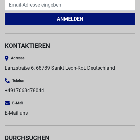
Max. Transportlast (vertikale Drehachse): 10.000 kg
Werkzeugwechsler
Werkzeugwechsler: Typ M
ANMELDEN
Anzahl Werkzeuge: 100
KONTAKTIEREN
Adresse
Lanzstraße 6, 68789 Sankt Leon-Rot, Deutschland
Telefon
+4917663478044
E-Mail
E-Mail uns
DURCHSUCHEN