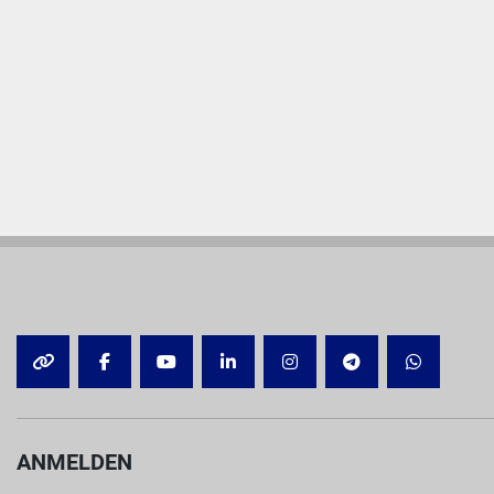
OTHER
FACEBOOK
YOUTUBE
LINKEDIN
INSTAGRAM
TELEGRAM
WHATSA
ANMELDEN