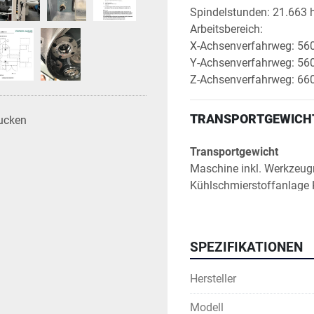
Spindelstunden: 21.663 
Arbeitsbereich:
X-Achsenverfahrweg: 5
Y-Achsenverfahrweg: 5
Z-Achsenverfahrweg: 6
TRANSPORTGEWICH
ucken
Transportgewicht
Maschine inkl. Werkzeug
Kühlschmierstoffanlage 
Kühlaggregat: ca. 82 kg
Bleche: 125 kg
Dokumentation und Zube
SPEZIFIKATIONEN
Transportabmessungen 
Länge x Breite x Höhe: 4
Hersteller
Modell
SPINDELINFORMATI