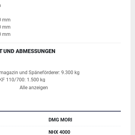
h
60 mm
60 mm
60 mm
T UND ABMESSUNGEN
magazin und Späneförderer: 9.300 kg
KF 110/700: 1.500 kg
Alle anzeigen
hör: 60 kg
der Maschine inkl. Werkzeugmagazin:
,20 m x 3,20 m x 2,80 m
DMG MORI
NHX 4000
ONEN