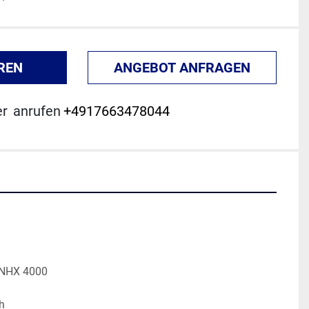
REN
ANGEBOT ANFRAGEN
er
anrufen
+4917663478044
 NHX 4000
h