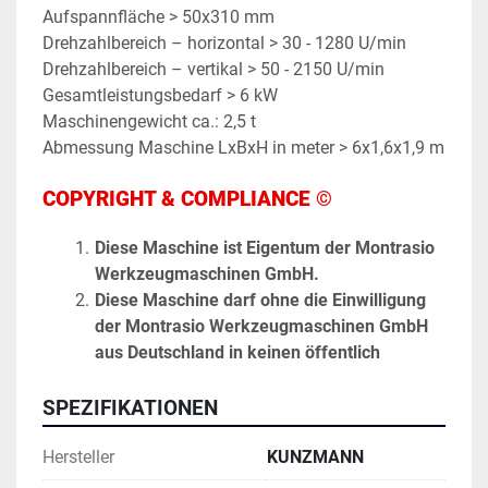
Aufspannfläche > 50x310 mm
Drehzahlbereich – horizontal > 30 - 1280 U/min
Drehzahlbereich – vertikal > 50 - 2150 U/min
Gesamtleistungsbedarf > 6 kW
Maschinengewicht ca.: 2,5 t
Abmessung Maschine LxBxH in meter > 6x1,6x1,9 m
COPYRIGHT & COMPLIANCE ©
Diese Maschine ist Eigentum der Montrasio 
Werkzeugmaschinen GmbH. 
Diese Maschine darf ohne die Einwilligung 
der Montrasio Werkzeugmaschinen GmbH 
aus Deutschland in keinen öffentlich 
einsehbaren Online-Handelsplätzen 
veröffentlicht werden. 
SPEZIFIKATIONEN
Bei widerrechtlichem Identitäten-Diebstahl & 
Hersteller
illegaler Aneignung unserer hoheitlichen 
KUNZMANN
Daten, welche zur exklusiven Vermarktung 