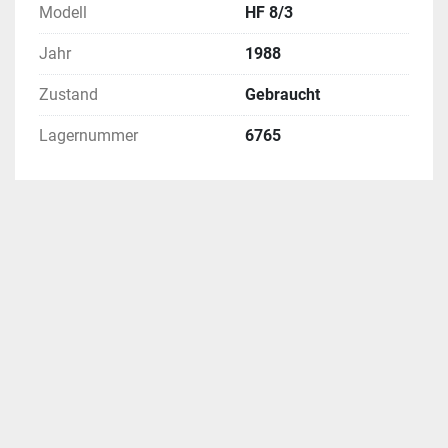
Modell
HF 8/3
auf der Homepage der Montrasio 
Werkzeugmaschinen GmbH bereit gestellt 
Jahr
1988
wurden, erfolgt eine strafrechtliche Anzeige 
den Behörden in Kompetenz. 
Zustand
Gebraucht
Lagernummer
6765